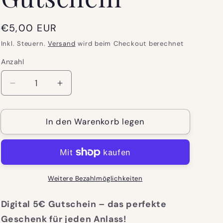
Normaler
€5,00 EUR
Preis
Inkl. Steuern.
Versand
wird beim Checkout berechnet
Anzahl
Verringere
Erhöhe
die
die
Menge
Menge
für
In den Warenkorb legen
für
Digital
Digital
5€
5€
Gutschein
Gutschein
Weitere Bezahlmöglichkeiten
Digital 5€ Gutschein – das perfekte
Geschenk für jeden Anlass!