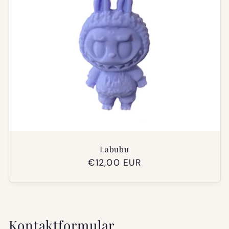
Labubu
Normaler
€12,00 EUR
Preis
Kontaktformular