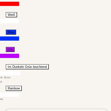
Weiß
Blau
Lila
Im Dunkeln Grün leuchtend
eln Grün
nd
Rainbow
bow