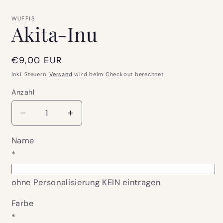
Medien
1
in
WUFFIS
Modal
Akita-Inu
öffnen
Normaler
€9,00 EUR
Preis
Inkl. Steuern.
Versand
wird beim Checkout berechnet
Anzahl
Verringere
Erhöhe
die
die
Menge
Menge
Name
für
für
*
Akita-
Akita-
Inu
Inu
ohne Personalisierung KEIN eintragen
Farbe
*